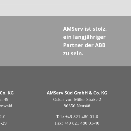
AMServ ist stolz,
ein langjähriger
Partner der ABB
zu sein.
Co. KG
AMServ Süd GmbH & Co. KG
al 49
Oskar-von-Miller-Straße 2
genwald
86356 Neusäß
2-0
Tel.:
+49 821 480 01-0
2-29
Fax: +49 821 480 01-40