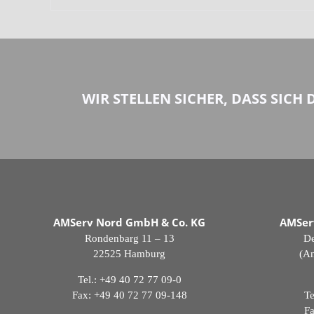
WIR STELLEN SICHER, DASS SICH 
AMServ Nord GmbH & Co. KG
AMSer
Rondenbarg 11 – 13
De
22525 Hamburg
(An
Tel.:
+49 40 72 77 09-0
Fax: +49 40 72 77 09-148
Te
Fa