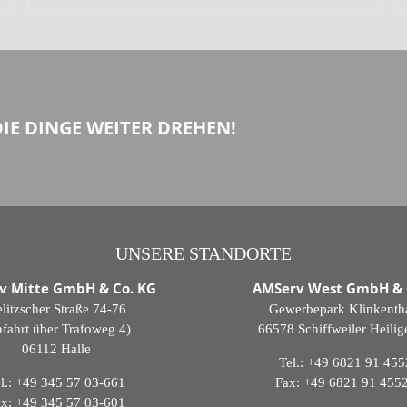
DIE DINGE WEITER DREHEN!
UNSERE STANDORTE
v Mitte GmbH & Co. KG
AMServ West GmbH & 
litzscher Straße 74-76
Gewerbepark Klinkenth
fahrt über Trafoweg 4)
66578 Schiffweiler Heili
06112 Halle
Tel.:
+49 6821 91 455
l.:
+49 345 57 03-661
Fax: +49 6821 91 455
x: +49 345 57 03-601